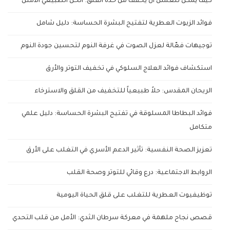
كيف يمكن للعسل أن يخفف من حدة القلق: الحل الطبيعي الأمثل
فوائد الزيوت العطرية لتفتيح البشرة الحساسة: دليل شامل
توجيهات فعّالة لعزل الصوت في غرفة النوم لتحسين جودة النوم
استكشاف فوائد العلاج السلوكي في تخفيف التوتر والأرق
الريحان المقدس: حلاً طبيعياً للتخفيف من القلق والاسترخاء
فوائد البطاطا المسلوقة في تفتيح البشرة الحساسة: دليل علمي
متكامل
تعزيز الصحة النفسية: تأثير الدعم الأسري في التغلب على الأرق
الروابط الاجتماعية: درع وقائي للتوتر وصحة القلب
توظيفيوت العطرية للتغلب على قلق الحياة اليومية
قصص نجاح ملهمة في معركة سرطان الثدي: الأمل من قلب التحدي