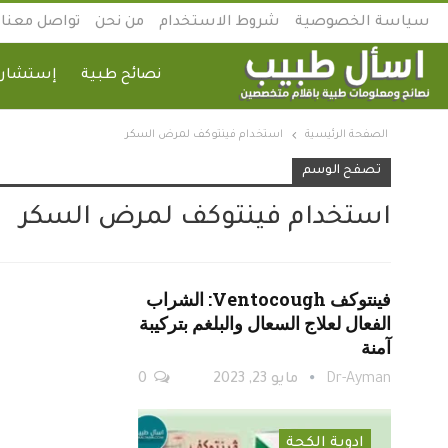
سياسة الخصوصية
شروط الاستخدام
من نحن
تواصل معنا
نصائح طبية
إستشارة
الصفحة الرئيسية
استخدام فينتوكف لمرض السكر
تصفح الوسم
استخدام فينتوكف لمرض السكر
فينتوكف Ventocough: الشراب
الفعال لعلاج السعال والبلغم بتركيبة
آمنة
Dr-Ayman
مايو 23, 2023
0
ادوية الكحة