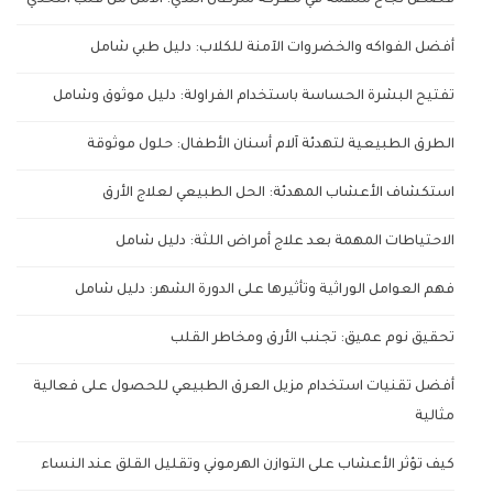
قصص نجاح ملهمة في معركة سرطان الثدي: الأمل من قلب التحدي
أفضل الفواكه والخضروات الآمنة للكلاب: دليل طبي شامل
تفتيح البشرة الحساسة باستخدام الفراولة: دليل موثوق وشامل
الطرق الطبيعية لتهدئة آلام أسنان الأطفال: حلول موثوقة
استكشاف الأعشاب المهدئة: الحل الطبيعي لعلاج الأرق
الاحتياطات المهمة بعد علاج أمراض اللثة: دليل شامل
فهم العوامل الوراثية وتأثيرها على الدورة الشهر: دليل شامل
تحقيق نوم عميق: تجنب الأرق ومخاطر القلب
أفضل تقنيات استخدام مزيل العرق الطبيعي للحصول على فعالية
مثالية
كيف تؤثر الأعشاب على التوازن الهرموني وتقليل القلق عند النساء