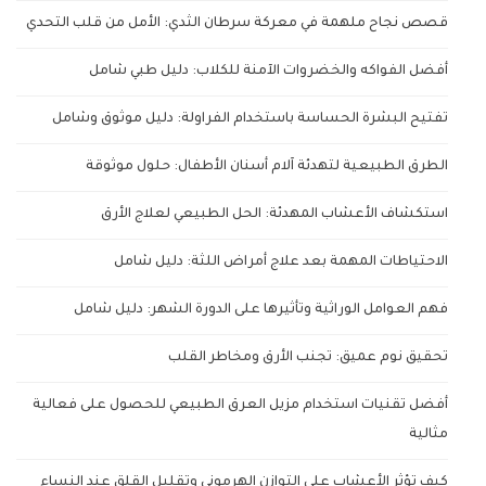
قصص نجاح ملهمة في معركة سرطان الثدي: الأمل من قلب التحدي
أفضل الفواكه والخضروات الآمنة للكلاب: دليل طبي شامل
تفتيح البشرة الحساسة باستخدام الفراولة: دليل موثوق وشامل
الطرق الطبيعية لتهدئة آلام أسنان الأطفال: حلول موثوقة
استكشاف الأعشاب المهدئة: الحل الطبيعي لعلاج الأرق
الاحتياطات المهمة بعد علاج أمراض اللثة: دليل شامل
فهم العوامل الوراثية وتأثيرها على الدورة الشهر: دليل شامل
تحقيق نوم عميق: تجنب الأرق ومخاطر القلب
أفضل تقنيات استخدام مزيل العرق الطبيعي للحصول على فعالية
مثالية
كيف تؤثر الأعشاب على التوازن الهرموني وتقليل القلق عند النساء