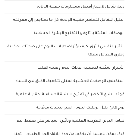
دليل شامل لاختيار أفضل مستلزمات حقيبة الولادة
الدليل الشامل لتحضير حقيبة الولادة: كل ما تحتاجين إلى معرفته
الوصفات المثبتة بالألوفيرا لتفتيح البشرة الحساسة
التأثير النفسي للأرق: كيف تؤثر اضطرابات النوم على صحتك العقلية
وطرق التعامل معها
الأسرار المثبتة لتحسين عادات النوم وصحة القلب
استكشفِ الوصفات العشبية المثلى لتخفيف القلق لدى النساء
فوائد الشاي الأخضر في تفتيح البشرة الحساسة: مقاربة علمية
نوم هانئ خلال الرحلات الجوية: استراتيجيات موثوقة
قياس التوتر: الطريقة العلمية وتأثيره المباشر على ضغط الدم
كيف يمكن للعسل أن يخفف من حدة القلق: الحل الطبيعي الأمثل