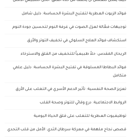
كيف يمكن للعسل أن يخفف من حدة القلق: الحل الطبيعي الأمثل
فوائد الزيوت العطرية لتفتيح البشرة الحساسة: دليل شامل
توجيهات فعّالة لعزل الصوت في غرفة النوم لتحسين جودة النوم
استكشاف فوائد العلاج السلوكي في تخفيف التوتر والأرق
الريحان المقدس: حلاً طبيعياً للتخفيف من القلق والاسترخاء
فوائد البطاطا المسلوقة في تفتيح البشرة الحساسة: دليل علمي
متكامل
تعزيز الصحة النفسية: تأثير الدعم الأسري في التغلب على الأرق
الروابط الاجتماعية: درع وقائي للتوتر وصحة القلب
توظيفيوت العطرية للتغلب على قلق الحياة اليومية
قصص نجاح ملهمة في معركة سرطان الثدي: الأمل من قلب التحدي