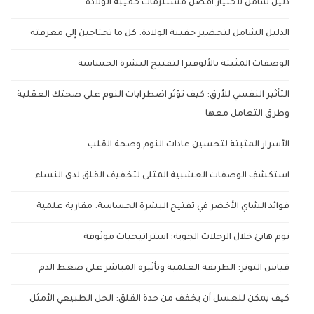
دليل شامل لاختيار أفضل مستلزمات حقيبة الولادة
الدليل الشامل لتحضير حقيبة الولادة: كل ما تحتاجين إلى معرفته
الوصفات المثبتة بالألوفيرا لتفتيح البشرة الحساسة
التأثير النفسي للأرق: كيف تؤثر اضطرابات النوم على صحتك العقلية
وطرق التعامل معها
الأسرار المثبتة لتحسين عادات النوم وصحة القلب
استكشفِ الوصفات العشبية المثلى لتخفيف القلق لدى النساء
فوائد الشاي الأخضر في تفتيح البشرة الحساسة: مقاربة علمية
نوم هانئ خلال الرحلات الجوية: استراتيجيات موثوقة
قياس التوتر: الطريقة العلمية وتأثيره المباشر على ضغط الدم
كيف يمكن للعسل أن يخفف من حدة القلق: الحل الطبيعي الأمثل