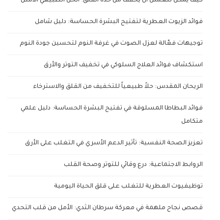
كيف يمكن للعسل أن يخفف من حدة القلق: الحل الطبيعي الأمثل
فوائد الزيوت العطرية لتفتيح البشرة الحساسة: دليل شامل
توجيهات فعّالة لعزل الصوت في غرفة النوم لتحسين جودة النوم
استكشاف فوائد العلاج السلوكي في تخفيف التوتر والأرق
الريحان المقدس: حلاً طبيعياً للتخفيف من القلق والاسترخاء
فوائد البطاطا المسلوقة في تفتيح البشرة الحساسة: دليل علمي
متكامل
تعزيز الصحة النفسية: تأثير الدعم الأسري في التغلب على الأرق
الروابط الاجتماعية: درع وقائي للتوتر وصحة القلب
توظيفيوت العطرية للتغلب على قلق الحياة اليومية
قصص نجاح ملهمة في معركة سرطان الثدي: الأمل من قلب التحدي