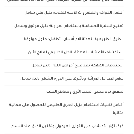
قصص نجاح ملهمة في معركة سرطان الثدي: الأمل من قلب التحدي
أفضل الفواكه والخضروات الآمنة للكلاب: دليل طبي شامل
تفتيح البشرة الحساسة باستخدام الفراولة: دليل موثوق وشامل
الطرق الطبيعية لتهدئة آلام أسنان الأطفال: حلول موثوقة
استكشاف الأعشاب المهدئة: الحل الطبيعي لعلاج الأرق
الاحتياطات المهمة بعد علاج أمراض اللثة: دليل شامل
فهم العوامل الوراثية وتأثيرها على الدورة الشهر: دليل شامل
تحقيق نوم عميق: تجنب الأرق ومخاطر القلب
أفضل تقنيات استخدام مزيل العرق الطبيعي للحصول على فعالية
مثالية
كيف تؤثر الأعشاب على التوازن الهرموني وتقليل القلق عند النساء