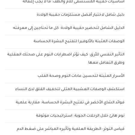
أساسيات حقيبة المستشفى للأم والطف: ما لا يجب إغفاله
دليل شامل لاختيار أفضل مستلزمات حقيبة الولادة
الدليل الشامل لتحضير حقيبة الولادة: كل ما تحتاجين إلى معرفته
الوصفات المثبتة بالألوفيرا لتفتيح البشرة الحساسة
التأثير النفسي للأرق: كيف تؤثر اضطرابات النوم على صحتك العقلية
وطرق التعامل معها
الأسرار المثبتة لتحسين عادات النوم وصحة القلب
استكشفِ الوصفات العشبية المثلى لتخفيف القلق لدى النساء
فوائد الشاي الأخضر في تفتيح البشرة الحساسة: مقاربة علمية
نوم هانئ خلال الرحلات الجوية: استراتيجيات موثوقة
قياس التوتر: الطريقة العلمية وتأثيره المباشر على ضغط الدم