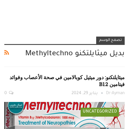
تصفح الوسم
بديل ميثايلتكنو Methyltechno
ميثايلتكنو: دور ميثيل كوبالامين في صحة الأعصاب وفوائد
فيتامين B12
Dr-Ayman
يناير 29, 2024
0
UNCATEGORIZED