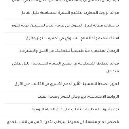
كيف يمكن للعسل أن يخفف من حدة القلق: الحل الطبيعي الأمثل
فوائد الزيوت العطرية لتفتيح البشرة الحساسة: دليل شامل
توجيهات فعّالة لعزل الصوت في غرفة النوم لتحسين جودة النوم
استكشاف فوائد العلاج السلوكي في تخفيف التوتر والأرق
الريحان المقدس: حلاً طبيعياً للتخفيف من القلق والاسترخاء
فوائد البطاطا المسلوقة في تفتيح البشرة الحساسة: دليل علمي
متكامل
تعزيز الصحة النفسية: تأثير الدعم الأسري في التغلب على الأرق
الروابط الاجتماعية: درع وقائي للتوتر وصحة القلب
توظيفيوت العطرية للتغلب على قلق الحياة اليومية
قصص نجاح ملهمة في معركة سرطان الثدي: الأمل من قلب التحدي