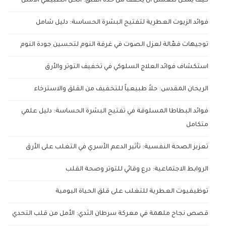
كيف يمكن للعسل أن يخفف من حدة القلق: الحل الطبيعي الأمثل
فوائد الزيوت العطرية لتفتيح البشرة الحساسة: دليل شامل
توجيهات فعّالة لعزل الصوت في غرفة النوم لتحسين جودة النوم
استكشاف فوائد العلاج السلوكي في تخفيف التوتر والأرق
الريحان المقدس: حلاً طبيعياً للتخفيف من القلق والاسترخاء
فوائد البطاطا المسلوقة في تفتيح البشرة الحساسة: دليل علمي
متكامل
تعزيز الصحة النفسية: تأثير الدعم الأسري في التغلب على الأرق
الروابط الاجتماعية: درع وقائي للتوتر وصحة القلب
توظيفيوت العطرية للتغلب على قلق الحياة اليومية
قصص نجاح ملهمة في معركة سرطان الثدي: الأمل من قلب التحدي