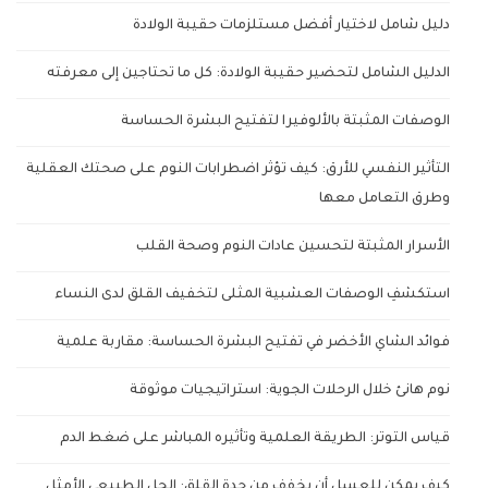
دليل شامل لاختيار أفضل مستلزمات حقيبة الولادة
الدليل الشامل لتحضير حقيبة الولادة: كل ما تحتاجين إلى معرفته
الوصفات المثبتة بالألوفيرا لتفتيح البشرة الحساسة
التأثير النفسي للأرق: كيف تؤثر اضطرابات النوم على صحتك العقلية
وطرق التعامل معها
الأسرار المثبتة لتحسين عادات النوم وصحة القلب
استكشفِ الوصفات العشبية المثلى لتخفيف القلق لدى النساء
فوائد الشاي الأخضر في تفتيح البشرة الحساسة: مقاربة علمية
نوم هانئ خلال الرحلات الجوية: استراتيجيات موثوقة
قياس التوتر: الطريقة العلمية وتأثيره المباشر على ضغط الدم
كيف يمكن للعسل أن يخفف من حدة القلق: الحل الطبيعي الأمثل