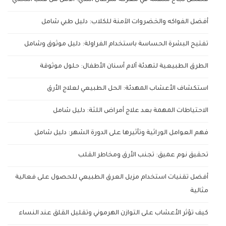
قصص نجاح ملهمة في معركة سرطان الثدي: الأمل من قلب التحدي
أفضل الفواكه والخضروات الآمنة للكلاب: دليل طبي شامل
تفتيح البشرة الحساسة باستخدام الفراولة: دليل موثوق وشامل
الطرق الطبيعية لتهدئة آلام أسنان الأطفال: حلول موثوقة
استكشاف الأعشاب المهدئة: الحل الطبيعي لعلاج الأرق
الاحتياطات المهمة بعد علاج أمراض اللثة: دليل شامل
فهم العوامل الوراثية وتأثيرها على الدورة الشهر: دليل شامل
تحقيق نوم عميق: تجنب الأرق ومخاطر القلب
أفضل تقنيات استخدام مزيل العرق الطبيعي للحصول على فعالية
مثالية
كيف تؤثر الأعشاب على التوازن الهرموني وتقليل القلق عند النساء