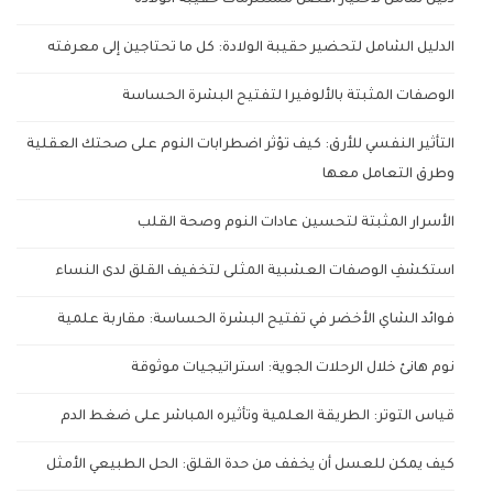
دليل شامل لاختيار أفضل مستلزمات حقيبة الولادة
الدليل الشامل لتحضير حقيبة الولادة: كل ما تحتاجين إلى معرفته
الوصفات المثبتة بالألوفيرا لتفتيح البشرة الحساسة
التأثير النفسي للأرق: كيف تؤثر اضطرابات النوم على صحتك العقلية
وطرق التعامل معها
الأسرار المثبتة لتحسين عادات النوم وصحة القلب
استكشفِ الوصفات العشبية المثلى لتخفيف القلق لدى النساء
فوائد الشاي الأخضر في تفتيح البشرة الحساسة: مقاربة علمية
نوم هانئ خلال الرحلات الجوية: استراتيجيات موثوقة
قياس التوتر: الطريقة العلمية وتأثيره المباشر على ضغط الدم
كيف يمكن للعسل أن يخفف من حدة القلق: الحل الطبيعي الأمثل