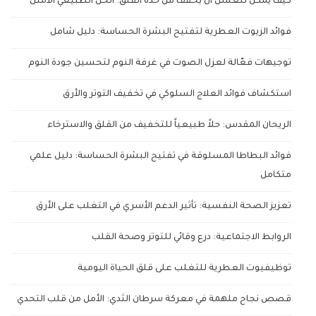
كيف يمكن للعسل أن يخفف من حدة القلق: الحل الطبيعي الأمثل
فوائد الزيوت العطرية لتفتيح البشرة الحساسة: دليل شامل
توجيهات فعّالة لعزل الصوت في غرفة النوم لتحسين جودة النوم
استكشاف فوائد العلاج السلوكي في تخفيف التوتر والأرق
الريحان المقدس: حلاً طبيعياً للتخفيف من القلق والاسترخاء
فوائد البطاطا المسلوقة في تفتيح البشرة الحساسة: دليل علمي
متكامل
تعزيز الصحة النفسية: تأثير الدعم الأسري في التغلب على الأرق
الروابط الاجتماعية: درع وقائي للتوتر وصحة القلب
توظيفيوت العطرية للتغلب على قلق الحياة اليومية
قصص نجاح ملهمة في معركة سرطان الثدي: الأمل من قلب التحدي