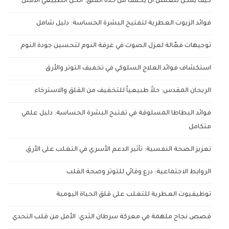
كيف يمكن للعسل أن يخفف من حدة القلق: الحل الطبيعي الأمثل
فوائد الزيوت العطرية لتفتيح البشرة الحساسة: دليل شامل
توجيهات فعّالة لعزل الصوت في غرفة النوم لتحسين جودة النوم
استكشاف فوائد العلاج السلوكي في تخفيف التوتر والأرق
الريحان المقدس: حلاً طبيعياً للتخفيف من القلق والاسترخاء
فوائد البطاطا المسلوقة في تفتيح البشرة الحساسة: دليل علمي
متكامل
تعزيز الصحة النفسية: تأثير الدعم الأسري في التغلب على الأرق
الروابط الاجتماعية: درع وقائي للتوتر وصحة القلب
توظيفيوت العطرية للتغلب على قلق الحياة اليومية
قصص نجاح ملهمة في معركة سرطان الثدي: الأمل من قلب التحدي