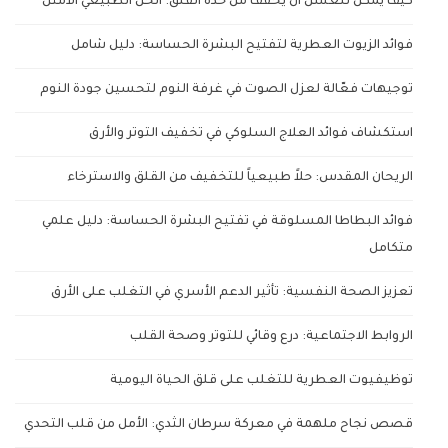
كيف يمكن للعسل أن يخفف من حدة القلق: الحل الطبيعي الأمثل
فوائد الزيوت العطرية لتفتيح البشرة الحساسة: دليل شامل
توجيهات فعّالة لعزل الصوت في غرفة النوم لتحسين جودة النوم
استكشاف فوائد العلاج السلوكي في تخفيف التوتر والأرق
الريحان المقدس: حلاً طبيعياً للتخفيف من القلق والاسترخاء
فوائد البطاطا المسلوقة في تفتيح البشرة الحساسة: دليل علمي
متكامل
تعزيز الصحة النفسية: تأثير الدعم الأسري في التغلب على الأرق
الروابط الاجتماعية: درع وقائي للتوتر وصحة القلب
توظيفيوت العطرية للتغلب على قلق الحياة اليومية
قصص نجاح ملهمة في معركة سرطان الثدي: الأمل من قلب التحدي