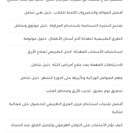
قصص نجاح ملهمة في معركة سرطان الثدي: الأمل من قلب التحدي
أفضل الفواكه والخضروات الآمنة للكلاب: دليل طبي شامل
تفتيح البشرة الحساسة باستخدام الفراولة: دليل موثوق وشامل
الطرق الطبيعية لتهدئة آلام أسنان الأطفال: حلول موثوقة
استكشاف الأعشاب المهدئة: الحل الطبيعي لعلاج الأرق
الاحتياطات المهمة بعد علاج أمراض اللثة: دليل شامل
فهم العوامل الوراثية وتأثيرها على الدورة الشهر: دليل شامل
تحقيق نوم عميق: تجنب الأرق ومخاطر القلب
أفضل تقنيات استخدام مزيل العرق الطبيعي للحصول على فعالية
مثالية
كيف تؤثر الأعشاب على التوازن الهرموني وتقليل القلق عند النساء