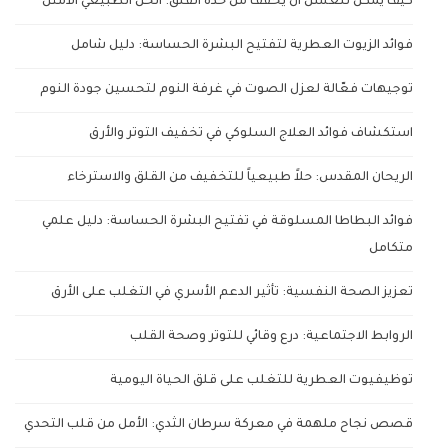
كيف يمكن للعسل أن يخفف من حدة القلق: الحل الطبيعي الأمثل
فوائد الزيوت العطرية لتفتيح البشرة الحساسة: دليل شامل
توجيهات فعّالة لعزل الصوت في غرفة النوم لتحسين جودة النوم
استكشاف فوائد العلاج السلوكي في تخفيف التوتر والأرق
الريحان المقدس: حلاً طبيعياً للتخفيف من القلق والاسترخاء
فوائد البطاطا المسلوقة في تفتيح البشرة الحساسة: دليل علمي
متكامل
تعزيز الصحة النفسية: تأثير الدعم الأسري في التغلب على الأرق
الروابط الاجتماعية: درع وقائي للتوتر وصحة القلب
توظيفيوت العطرية للتغلب على قلق الحياة اليومية
قصص نجاح ملهمة في معركة سرطان الثدي: الأمل من قلب التحدي