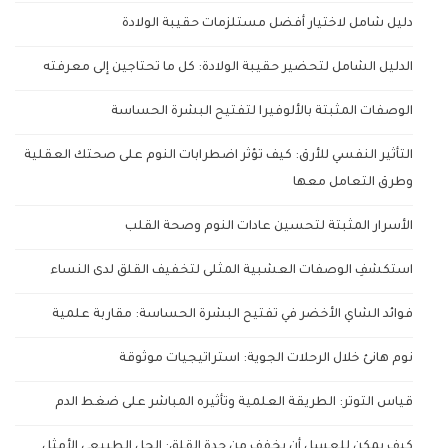
دليل شامل لاختيار أفضل مستلزمات حقيبة الولادة
الدليل الشامل لتحضير حقيبة الولادة: كل ما تحتاجين إلى معرفته
الوصفات المثبتة بالألوفيرا لتفتيح البشرة الحساسة
التأثير النفسي للأرق: كيف تؤثر اضطرابات النوم على صحتك العقلية
وطرق التعامل معها
الأسرار المثبتة لتحسين عادات النوم وصحة القلب
استكشفِ الوصفات العشبية المثلى لتخفيف القلق لدى النساء
فوائد الشاي الأخضر في تفتيح البشرة الحساسة: مقاربة علمية
نوم هانئ خلال الرحلات الجوية: استراتيجيات موثوقة
قياس التوتر: الطريقة العلمية وتأثيره المباشر على ضغط الدم
كيف يمكن للعسل أن يخفف من حدة القلق: الحل الطبيعي الأمثل