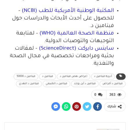
المكتبة الوطنية الأمريكية للطب (NCBI)
–
للحصول على أحدث الأبحاث والدراسات حول
فيتامين د.
منظمة الصحة العالمية (WHO)
– لمتابعة
التوجيهات والتوصيات الدولية.
ساينس دايركت (ScienceDirect)
– لمقالات
بحثية ومراجعات تخصصية في مجال الصحة
والتغذية.
أدوية فيتامين د
اعراض نقص فيتامين د
فيتامين د
فيتامين د 50000
فيتامين د أقراص
فيتامين د أين يوجد
فيتامين د الطبيعي
فيتامين د النهدي
0
363
شارك