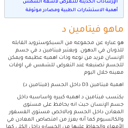
الإرشادات الحديثة للتعرض لأشعة الشمس
أهمية الاستشارات الطبية ومصادر موثوقة
ماهو فيتامين د
هو عباره عن مجموعه من السيكوسترويد القابله
للذوبان في الدهون. ويعتبر فيتامين د في جسم
الإنسان فريد من نوعه وذات اهميه عظيمه ويمكن
للجسم تصنيعه عند التعرض للشمس في اوقات
معينه خلال اليوم
اهمية فيتامين D3 داخل الجسم (فيتامين د)
يكتسب فيتامين د اهميه كبيره واساسيه داخل
جسم الإنسان حيث انه يحافظ على مستوى
المعادن داخل الجسم وبالاخص مستوى الفسفور
والكالسيوم كما أنه يعزز من امتصاص المعادن في
الأمعاء والحفاظ عليها من الخساره داخل الكلى كما