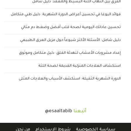
الفرق بين التهاب اللثة البسيط والمعقد: دليل شامل
فوائد اليوغا في تحسين أعراض الدورة الشهرية: دليل طبي متكامل
تحسين عاداتك اليومية لصحة قلب أفضل وضغط دم مثالي
دليل شامل: الأسئلة الأكثر شيوعاً حول مزيل العرق الطبيعي
إعداد مشروبات الأعشاب لتهدئة القلق: دليل متكامل وموثوق
استكشاف العلاجات المنزلية القديمة لصحة اللثة
الدورة الشهرية الثقيلة: استكشف الأسباب والعلاجات المثلى
أتبعنا
@esaaltabib
سياسة الخصوصية
شروط الاستخدام
من نحن