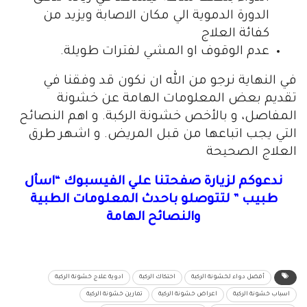
الدورة الدموية الي مكان الاصابة ويزيد من
كفائة العلاج
عدم الوقوف او المشي لفترات طويلة.
في النهاية نرجو من الله ان نكون قد وفقنا في
تقديم بعض المعلومات الهامة عن خشونة
المفاصل، و بالأخص خشونة الركبة. و اهم النصائح
التي يجب اتباعها من قبل المريض. و اشهر طرق
العلاج الصحيحة
ندعوكم لزيارة صفحتنا علي الفيسبوك “اسأل
طبيب ” لتتوصلو باحدث المعلومات الطبية
والنصائح الهامة
أفضل دواء لخشونة الركبة
احتكاك الركبة
ادوية علاج خشونة الركبة
اسباب خشونة الركبة
اعراض خشونة الركبة
تمارين خشونة الركبة