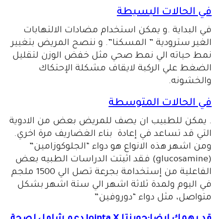
في الحالات البسيطة
في البداية .و يمكن استخدام مضادات الالتهابات
الغير سترودية ” المسكنا”. و ننصح المريض بتغيير
نمط حياته الي نمط صحي مثل خفض الوزن لتقليل
الضغط علي الركبة لايقاف مشكلة الإحتكاك
والخشونه.
في الحالات المتوسطة
. يمكن للطبيب ان يصف للمريض بعض من الادوية
التي قد تساعد في إعادة بناء الغضاريف مرة اخري.
ومن اشهر هذه الانواع هو دواء “الجلوكوزامين”
(glucosamine) فقد اثبتت الدراسات الطبيه بعض
الفاعلية من إستخدامة بجرعة تصل الي 1500 ملجم
في اليوم ولمدة ثلاثة اشهر الي ستة اشهر بشكل
متواصل، مثل دواء “دوروفين”
قد يهمك ايضا:جوينتا Jointa X دعم شامل لصحة