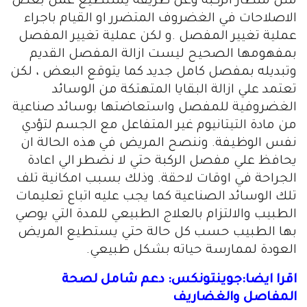
مثل منظار الركبة وعن طريقة يستطيع عمل بعض
الاصلاحات في الغضروف المتضرر او القيام باجراء
عملية تغيير المفصل .و لكن عملية تغيير المفصل
بمفهومها الصحيح ليست ازالة المفصل القديم
وتبديله بمفصل كامل جديد كما يتوقع البعض ، لكن
تعتمد علي ازالة البقايا المتهتكة من الوسائد
الغضروفية للمفصل واستعاضتها بوسائد صناعية
من مادة التيتانيوم غير المتفاعل مع الجسم لتؤدي
نفس الوظيفة. وننصح المريض في هذه الحالة ان
يحافظ علي مفصل الركبة حتي لا نضطر الي اعادة
الجراحة في اوقات لاحقة. وذلك بسبب امكانية تلف
تلك الوسائد الصناعية كما يجب عليه اتباع تعليمات
الطبيب والالتزام بالعلاج الطبيعي للمدة التي يوصي
بها الطبيب حسب كل حالة حتي يستطيع المريض
العودة لممارسة حياته بشكل طبيعي.
اقرا ايضا:جوينتونكس: دعم شامل لصحة
المفاصل والغضاريف