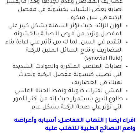
غضاريف المفاصل وعدم تجددها وهذا مايفسر
اصابة بعض الشباب بخشونة في مفصل
الركبة في سن مبكرة.
الوزن الزائد. حيث تؤثر السمنة بشكل كبير علي
المفصل وتزيد من فرص الاصابة بالخشونه
التقدم في السن. لما له من تأثير علي اعادة بناء
الغضاريف وانتاج السائل الملين للركبة
(synovial fluid)
اصابات الملاعب المتكررة والحوادث الشديدة
التي تصيب كبسولة مفصل الركبة وتحدث
تهتك في الغضاريف
المشي لفترات طويلة ونمط الحياة القاسي
طلوع الدرج باستمرار حيث انه من اكثر الأمور
التي تؤثر علي صحة الركبة بشكل عام
اقراء ايضا | التهاب المفاصل: أسبابه وأعراضه
واهم النصائح الطبية للتغلب عليه