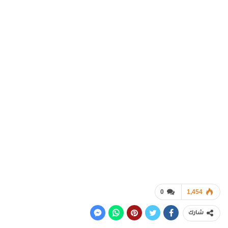
0
1,454
شارك