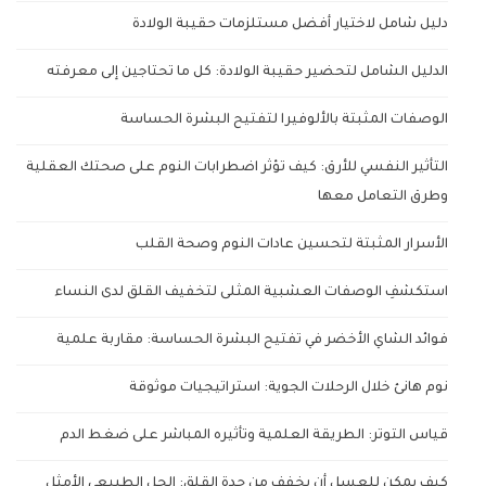
دليل شامل لاختيار أفضل مستلزمات حقيبة الولادة
الدليل الشامل لتحضير حقيبة الولادة: كل ما تحتاجين إلى معرفته
الوصفات المثبتة بالألوفيرا لتفتيح البشرة الحساسة
التأثير النفسي للأرق: كيف تؤثر اضطرابات النوم على صحتك العقلية
وطرق التعامل معها
الأسرار المثبتة لتحسين عادات النوم وصحة القلب
استكشفِ الوصفات العشبية المثلى لتخفيف القلق لدى النساء
فوائد الشاي الأخضر في تفتيح البشرة الحساسة: مقاربة علمية
نوم هانئ خلال الرحلات الجوية: استراتيجيات موثوقة
قياس التوتر: الطريقة العلمية وتأثيره المباشر على ضغط الدم
كيف يمكن للعسل أن يخفف من حدة القلق: الحل الطبيعي الأمثل