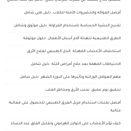
قصص نجاح ملهمة في معركة سرطان الثدي: الأمل من قلب التحدي
أفضل الفواكه والخضروات الآمنة للكلاب: دليل طبي شامل
تفتيح البشرة الحساسة باستخدام الفراولة: دليل موثوق وشامل
الطرق الطبيعية لتهدئة آلام أسنان الأطفال: حلول موثوقة
استكشاف الأعشاب المهدئة: الحل الطبيعي لعلاج الأرق
الاحتياطات المهمة بعد علاج أمراض اللثة: دليل شامل
فهم العوامل الوراثية وتأثيرها على الدورة الشهر: دليل شامل
تحقيق نوم عميق: تجنب الأرق ومخاطر القلب
أفضل تقنيات استخدام مزيل العرق الطبيعي للحصول على فعالية
مثالية
كيف تؤثر الأعشاب على التوازن الهرموني وتقليل القلق عند النساء