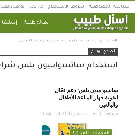
سياسة الخصوصية
شروط الاستخدام
من نحن
تواصل معنا
نصائح طبية
إستشارة
الصفحة الرئيسية
استخدام سانسواميون بلس شراب للأطفال
تصفح الوسم
استخدام سانسواميون بلس شراب
سانسواميون بلس: دعم فعّال
لتقوية جهاز المناعة للأطفال
والبالغين
Dr-Ayman
ديسمبر 12, 2023
0
المكملات الغذائية