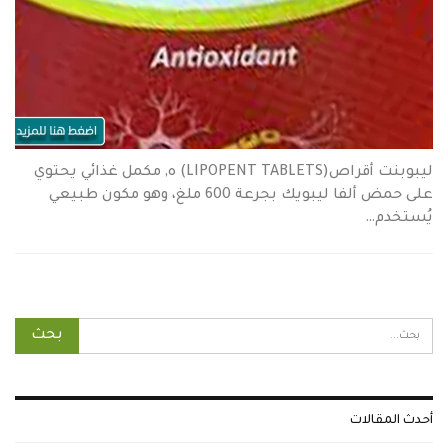
ليبوبنت أقراص(LIPOPENT TABLETS) ه, مكمل غذائي يحتوي
على حمض ألفا ليبويك بجرعة 600 ملغ، وهو مكون طبيعي
يُستخدم…
أحدث المقالات