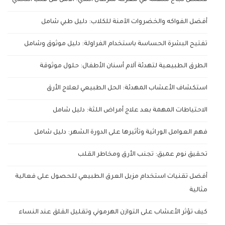
قصص نجاح ملهمة في معركة سرطان الثدي: الأمل من قلب التحدي
أفضل الفواكه والخضروات الآمنة للكلاب: دليل طبي شامل
تفتيح البشرة الحساسة باستخدام الفراولة: دليل موثوق وشامل
الطرق الطبيعية لتهدئة آلام أسنان الأطفال: حلول موثوقة
استكشاف الأعشاب المهدئة: الحل الطبيعي لعلاج الأرق
الاحتياطات المهمة بعد علاج أمراض اللثة: دليل شامل
فهم العوامل الوراثية وتأثيرها على الدورة الشهر: دليل شامل
تحقيق نوم عميق: تجنب الأرق ومخاطر القلب
أفضل تقنيات استخدام مزيل العرق الطبيعي للحصول على فعالية
مثالية
كيف تؤثر الأعشاب على التوازن الهرموني وتقليل القلق عند النساء