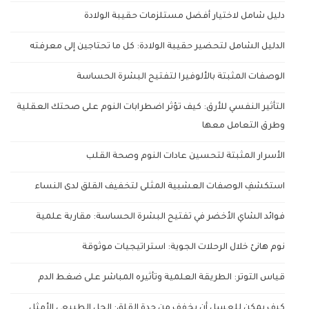
دليل شامل لاختيار أفضل مستلزمات حقيبة الولادة
الدليل الشامل لتحضير حقيبة الولادة: كل ما تحتاجين إلى معرفته
الوصفات المثبتة بالألوفيرا لتفتيح البشرة الحساسة
التأثير النفسي للأرق: كيف تؤثر اضطرابات النوم على صحتك العقلية
وطرق التعامل معها
الأسرار المثبتة لتحسين عادات النوم وصحة القلب
استكشفِ الوصفات العشبية المثلى لتخفيف القلق لدى النساء
فوائد الشاي الأخضر في تفتيح البشرة الحساسة: مقاربة علمية
نوم هانئ خلال الرحلات الجوية: استراتيجيات موثوقة
قياس التوتر: الطريقة العلمية وتأثيره المباشر على ضغط الدم
كيف يمكن للعسل أن يخفف من حدة القلق: الحل الطبيعي الأمثل