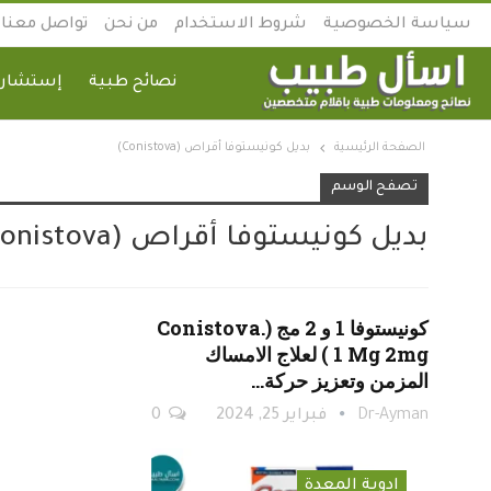
سياسة الخصوصية
شروط الاستخدام
من نحن
تواصل معنا
نصائح طبية
إستشارة
الصفحة الرئيسية
بديل كونيستوفا أقراص (Conistova)
تصفح الوسم
بديل كونيستوفا أقراص (Conistova)
كونيستوفا 1 و 2 مج (.Conistova
1 Mg 2mg ) لعلاج الامساك
المزمن وتعزيز حركة…
Dr-Ayman
فبراير 25, 2024
0
ادوية المعدة