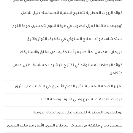
كيف يمكن للعسل أن يخفف من حدة القلق: الحل الطبيعي الأمثل
فوائد الزيوت العطرية لتفتيح البشرة الحساسة: دليل شامل
توجيهات فعّالة لعزل الصوت في غرفة النوم لتحسين جودة النوم
استكشاف فوائد العلاج السلوكي في تخفيف التوتر والأرق
الريحان المقدس: حلاً طبيعياً للتخفيف من القلق والاسترخاء
فوائد البطاطا المسلوقة في تفتيح البشرة الحساسة: دليل علمي
متكامل
تعزيز الصحة النفسية: تأثير الدعم الأسري في التغلب على الأرق
الروابط الاجتماعية: درع وقائي للتوتر وصحة القلب
توظيفيوت العطرية للتغلب على قلق الحياة اليومية
قصص نجاح ملهمة في معركة سرطان الثدي: الأمل من قلب التحدي