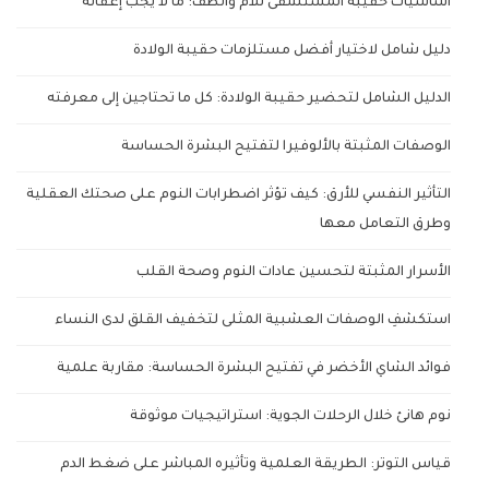
أساسيات حقيبة المستشفى للأم والطف: ما لا يجب إغفاله
دليل شامل لاختيار أفضل مستلزمات حقيبة الولادة
الدليل الشامل لتحضير حقيبة الولادة: كل ما تحتاجين إلى معرفته
الوصفات المثبتة بالألوفيرا لتفتيح البشرة الحساسة
التأثير النفسي للأرق: كيف تؤثر اضطرابات النوم على صحتك العقلية
وطرق التعامل معها
الأسرار المثبتة لتحسين عادات النوم وصحة القلب
استكشفِ الوصفات العشبية المثلى لتخفيف القلق لدى النساء
فوائد الشاي الأخضر في تفتيح البشرة الحساسة: مقاربة علمية
نوم هانئ خلال الرحلات الجوية: استراتيجيات موثوقة
قياس التوتر: الطريقة العلمية وتأثيره المباشر على ضغط الدم