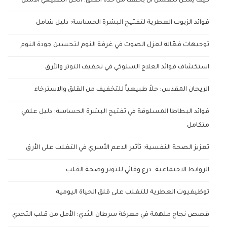
كيف يمكن للعسل أن يخفف من حدة القلق: الحل الطبيعي الأمثل
فوائد الزيوت العطرية لتفتيح البشرة الحساسة: دليل شامل
توجيهات فعّالة لعزل الصوت في غرفة النوم لتحسين جودة النوم
استكشاف فوائد العلاج السلوكي في تخفيف التوتر والأرق
الريحان المقدس: حلاً طبيعياً للتخفيف من القلق والاسترخاء
فوائد البطاطا المسلوقة في تفتيح البشرة الحساسة: دليل علمي
متكامل
تعزيز الصحة النفسية: تأثير الدعم الأسري في التغلب على الأرق
الروابط الاجتماعية: درع وقائي للتوتر وصحة القلب
توظيفيوت العطرية للتغلب على قلق الحياة اليومية
قصص نجاح ملهمة في معركة سرطان الثدي: الأمل من قلب التحدي