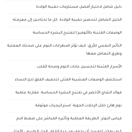
دليل شامل لاختيار أفضل مستلزمات حقيبة الولادة
الدليل الشامل لتحضير حقيبة الولادة: كل ما تحتاجين إلى معرفته
الوصفات المثبتة بالألوفيرا لتفتيح البشرة الحساسة
التأثير النفسي للأرق: كيف تؤثر اضطرابات النوم على صحتك العقلية
وطرق التعامل معها
الأسرار المثبتة لتحسين عادات النوم وصحة القلب
استكشفِ الوصفات العشبية المثلى لتخفيف القلق لدى النساء
فوائد الشاي الأخضر في تفتيح البشرة الحساسة: مقاربة علمية
نوم هانئ خلال الرحلات الجوية: استراتيجيات موثوقة
قياس التوتر: الطريقة العلمية وتأثيره المباشر على ضغط الدم
كيف يمكن للعسل أن يخفف من حدة القلق: الحل الطبيعي الأمثل