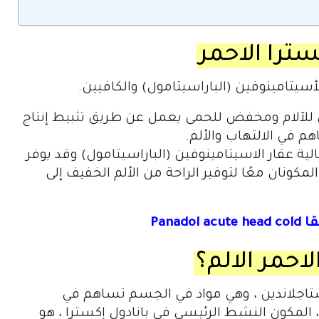
سترا الاحمر
أسيتامينوفين (الباراسيتامول) والكافيين.
ن للآلام ومخفض للحمى يعمل عن طريق تثبيط إنتاج
م في الالتهاب والألم.
لية عقار الاسيتامينوفين (الباراسيتامول) وقد يوفر
كونان معًا لتوفير الراحة من الألم الخفيف إلى
Pana
لاحمر الالم؟
ستاجلاندين ، وهي مواد في الجسم تساهم في
 ، المكون النشط الرئيسي في بانادول إكسترا ، هو