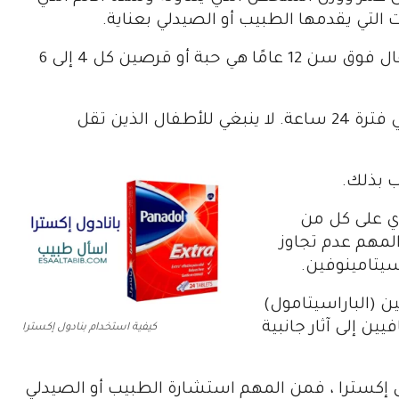
 التي يقدمها الطبيب أو الصيدلي بعناية.
بشكل عام ، الجرعة الموصى بها للبالغين والأطفال فوق سن 12 عامًا هي حبة أو قرصين كل 4 إلى 6
الجرعة اليومية القصوى للبالغين هي 8 أقراص في فترة 24 ساعة. لا ينبغي للأطفال الذين تقل
وي على كل من
المهم عدم تجاوز
سيتامينوفين.
ن (الباراسيتامول)
يين إلى آثار جانبية
كيفية استخدام بنادول إكسترا
دول إكسترا ، فمن المهم استشارة الطبيب أو الصيدلي