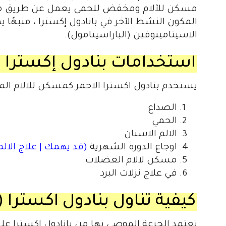
مسكن للآلام ومخفض للحمى يعمل عن طريق منع إن
المكون النشط الآخر في بانادول إكسترا ، منبهًا 
الاسيتامينوفين (الباراسيتامول).
استخدامات بنادول إكسترا
(
يستخدم بنادول اكسترا الاحمر كمسكن للالام ال
الصداع
الحمي
الالم الاسنان
اوجاع الدورة الشهرية
(قد يهمك | علاج الالم
مسكن لالام العضلات
في علاج نزلات البرد
كيفية تناول بنادول اكسترا (
تعتمد الجرعة الموصى بها من بانادول إكسترا عل