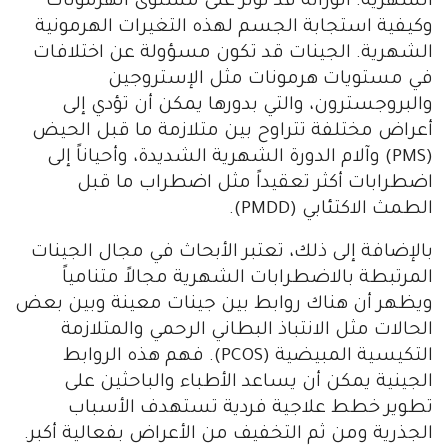
الشهرية. الوراثة قد تؤثر على مستوى الهرمونات
وكيفية استجابة الجسم لهذه التغيرات الهرمونية
الشهرية. الجينات قد تكون مسؤولة عن اختلافات
في مستويات هرمونات مثل الإستروجين
والبروجسترون، والتي بدورها يمكن أن تؤدي إلى
أعراض مختلفة تتراوح بين متلازمة ما قبل الحيض
(PMS) وآلام الدورة الشهرية الشديدة، وأحياناً إلى
اضطرابات أكثر تعقيداً مثل اضطراب ما قبل
الطمث الاكتئابي (PMDD).
بالإضافة إلى ذلك، تعتبر الأبحاث في مجال الجينات
المرتبطة بالاضطرابات الشهرية مجالاً متنامياً
ويظهر أن هناك روابط بين جينات معينة وبين بعض
الحالات مثل الانتباذ البطاني الرحمي والمتلازمة
التكيسية المبيضية (PCOS). فهم هذه الروابط
الجينية يمكن أن يساعد الأطباء والباحثين على
تطوير خطط علاجية فردية تستهدف الأسباب
الجذرية ومن ثم التخفيف من الأعراض بفعالية أكبر.