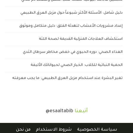
تحسين عاداتك اليومية لصحة قلب أفضل وضغط دم مثالي
دليل شامل: الأسئلة الأكثر شيوعاً حول مزيل العرق الطبيعي
إعداد مشروبات الأعشاب لتهدئة القلق: دليل متكامل وموثوق
استكشاف العلاجات المنزلية القديمة لصحة اللثة
الغذاء الصحي: دوره الحيوي في خفض مخاطر سرطان الثدي
الحمية النباتية للكلاب: الخيار الصحي لحيواناتك الأليفة
تغير البشرة عند استخدام مزيل العرق الطبيعي: ما يجب معرفته
أتبعنا
@esaaltabib
سياسة الخصوصية
شروط الاستخدام
من نحن