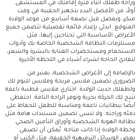
وراحة طفلك أثناء فترة إقامتك في المستشفى.
أولاً، من الأفضل البدء بتجهيز الحقيبة في وقت
مبكر، ويفضل قبل بضعة أسابيع من موعد الولادة
المتوقع. ابدئي بإعداد قائمة تفصيلية تتضمن جميع
الأغراض الأساسية التي تحتاجين إليها، مثل
مستلزمات النظافة الشخصية الخاصة بك وأدوات
الاستحمام ومستحضرات العناية بالبشرة والشعر،
لتفادي الحاجة لشراء أشياء في اللحظة الأخيرة.
بالإضافة إلى الأغراض الشخصية، يعتبر من
الضروري تضمين ملابس مريحة وملابس للنوم لك
ولطفلك حديث الولادة. اختاري ملابس قطنية ناعمة
تتيح لك الحركة بحرية وتوفر الراحة التامة. احتفظي
أيضًا ببطانيات ناعمة ومناسبة للطفل للحفاظ على
دفئه وراحته. ولا تنسي تضمين مستندات هامة مثل
بطاقة الهوية الشخصية وأوراق التأمين الصحي
وخطة الولادة إذا كانت متاحة. يُمكن أن تضيفي
بعض الوسائل الترفيهية الخفيفة، مثل الكتب أو