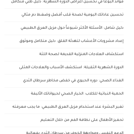
فوائد اليوغا في تحسين أعراض الدورة الشهرية: دليل طبي متكامل
تحسين عاداتك اليومية لصحة قلب أفضل وضغط دم مثالي
دليل شامل: الأسئلة الأكثر شيوعاً حول مزيل العرق الطبيعي
إعداد مشروبات الأعشاب لتهدئة القلق: دليل متكامل وموثوق
استكشاف العلاجات المنزلية القديمة لصحة اللثة
الدورة الشهرية الثقيلة: استكشف الأسباب والعلاجات المثلى
الغذاء الصحي: دوره الحيوي في خفض مخاطر سرطان الثدي
الحمية النباتية للكلاب: الخيار الصحي لحيواناتك الأليفة
تغير البشرة عند استخدام مزيل العرق الطبيعي: ما يجب معرفته
تحفيز الأطفال على نظافة الفم من خلال التعليم
الدعم النفسي ومواجهة الخوف من سرطان الثدي بفعالية