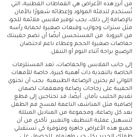
من أبرز هذه الأغراض هي القماطات القطنية، التي
تُستخدم لتدفئة المولود وإعطائه شعورًا بالأمان.
بالإضافة إلى ذلك، يجب توفير ملابس ملائمة للجو،
مثل سترات وجوارب وقبعات صغيرة لحماية رأسه
من البرودة. من المستحسن أيضًا أن تضم حقيبتك
حفاضات صغيرة الحجم وغطاء ناعم لاحتضان
الرضيع براحة أثناء النوم أو التنقل.
إلى جانب الملابس والحفاضات، تعد المستلزمات
الخاصة بالتغذية ذات أهمية كبيرة، خاصة للأمهات
اللواتي لم يخترن الرضاعة الطبيعية. يجب أن تحتوي
الحقيبة على زجاجات رضاعة ومعقمات لضمان
تقديم الحليب بأمان. أيضًا، قد تحتاجين إلى قطع
إضافية مثل المناشف الناعمة لمسح فم الطفل
بعد كل رضاعة، ومجموعة من المناديل المبللة
لتسهيل عملية التنظيف والتغيير. تأكدي من أن
جميع هذه الأغراض جاهزة ومتوفرة كي تستقبلي
طفلك الجديد بكل حب واهتمام. للحصول على