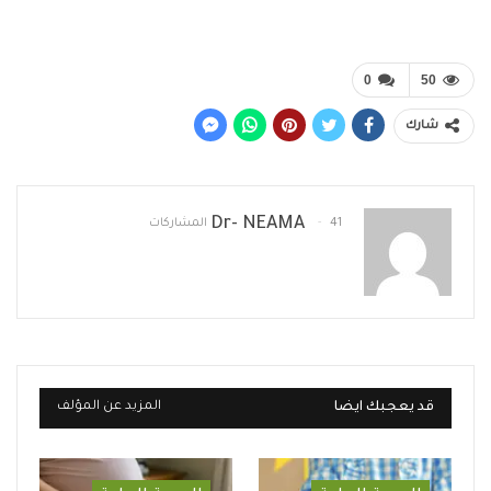
0
50
شارك
Dr- NEAMA
41 المشاركات
قد يعجبك ايضا
المزيد عن المؤلف