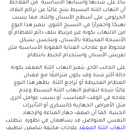
بناءً على شدتها وأسبابها الأساسية. من الملاحظ
أن التهاب اللثة البسيط ينتج غالبًا عن تراكم البلاك
الجرثومي على أسطح الأسنان واللثة، مما يسبب
تهيجًا واحمرارًا في النسيج اللثوي. يتميز هذا النوع
من الالتهاب بكونه غير مرتبط بتلف دائم للعظام أو
الأنسجة المحيطة بالأسنان، ويتحسن بشكل
ملحوظ مع علاجات العناية الفموية الأساسية مثل
تفريش الأسنان واستخدام الخيط بانتظام.
على الجانب الآخر، يتميز التهاب اللثة المعقد بكونه
حالة أكثر شدة وقد يكون مترافقًا مع فقدان
العظام المحيطة أو تراجع اللثة. يظهر هذا النوع
غالبًا نتيجة لتفاقم التهاب اللثة البسيط وعدم
علاجه في الوقت المناسب، أو بسبب عوامل أخرى
مثل الأمراض الجهازية كالسكري أو التأثيرات
الجينية. كما أن ضعف جهاز المناعة والإجهاد
النفسي المتواصل قد يساهمان في تطوره. يتطلب
التهاب اللثة المعقد
علاجات مكثفة تتضمن تنظيف