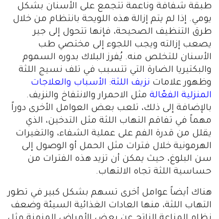
طبقة شفافة وناعمة تتجمع على الأسنان بشكل
يومي. إذا لم يتم إزالة هذه اللويحة بانتظام من خلال
طرق التنظيف الصحيحة، فإنها تتحول إلى جير
يصعب إزالته ويجب اللجوء إلى مختصي طب
الأسنان للتخلص منه. يُفرز البلاك بدوره السموم
والبكتيريا الضارة التي تتسبب في تلف نسيج اللثة
وظهور علامات
نزيف اللثة: الأسباب والعلاجات
المنزلية الفعّالة
مثل الاحمرار والانتفاخ والنزيف.
بالإضافة إلى ذلك، تلعب بعض العوامل الأخرى دوراً
مهماً في تفاقم التهاب اللثة مثل التدخين، الذي
يقلل من قدرة الفم على عملية الشفاء، والتغيرات
الهرمونية خلال فترات مثل الحمل أو الوصول إلى
سن البلوغ، حيث يمكن أن تزيد هذه الفترات من
حساسية اللثة تجاه الالتهاب.
هناك أيضاً عوامل أخرى تسهم بشكل كبير في تطور
التهاب اللثة، منها العادات الغذائية السيئة وضعف
نظام المناعة الناتج عن بعض الأمراض المزمنة مثل