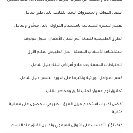
قصص نجاح ملهمة في معركة سرطان الثدي: الأمل من قلب التحدي
أفضل الفواكه والخضروات الآمنة للكلاب: دليل طبي شامل
تفتيح البشرة الحساسة باستخدام الفراولة: دليل موثوق وشامل
الطرق الطبيعية لتهدئة آلام أسنان الأطفال: حلول موثوقة
استكشاف الأعشاب المهدئة: الحل الطبيعي لعلاج الأرق
الاحتياطات المهمة بعد علاج أمراض اللثة: دليل شامل
فهم العوامل الوراثية وتأثيرها على الدورة الشهر: دليل شامل
تحقيق نوم عميق: تجنب الأرق ومخاطر القلب
أفضل تقنيات استخدام مزيل العرق الطبيعي للحصول على فعالية
مثالية
كيف تؤثر الأعشاب على التوازن الهرموني وتقليل القلق عند النساء