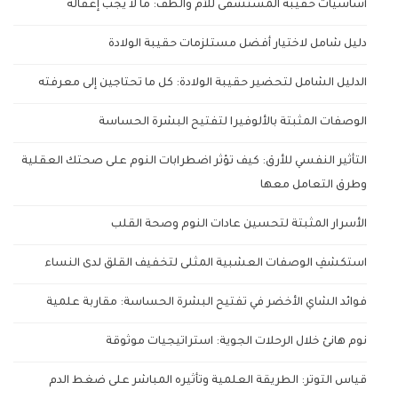
أساسيات حقيبة المستشفى للأم والطف: ما لا يجب إغفاله
دليل شامل لاختيار أفضل مستلزمات حقيبة الولادة
الدليل الشامل لتحضير حقيبة الولادة: كل ما تحتاجين إلى معرفته
الوصفات المثبتة بالألوفيرا لتفتيح البشرة الحساسة
التأثير النفسي للأرق: كيف تؤثر اضطرابات النوم على صحتك العقلية
وطرق التعامل معها
الأسرار المثبتة لتحسين عادات النوم وصحة القلب
استكشفِ الوصفات العشبية المثلى لتخفيف القلق لدى النساء
فوائد الشاي الأخضر في تفتيح البشرة الحساسة: مقاربة علمية
نوم هانئ خلال الرحلات الجوية: استراتيجيات موثوقة
قياس التوتر: الطريقة العلمية وتأثيره المباشر على ضغط الدم