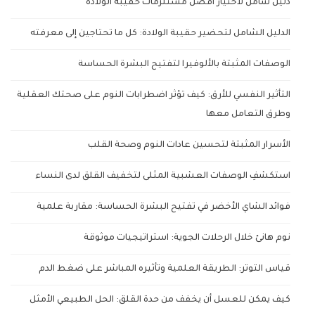
دليل شامل لاختيار أفضل مستلزمات حقيبة الولادة
الدليل الشامل لتحضير حقيبة الولادة: كل ما تحتاجين إلى معرفته
الوصفات المثبتة بالألوفيرا لتفتيح البشرة الحساسة
التأثير النفسي للأرق: كيف تؤثر اضطرابات النوم على صحتك العقلية
وطرق التعامل معها
الأسرار المثبتة لتحسين عادات النوم وصحة القلب
استكشفِ الوصفات العشبية المثلى لتخفيف القلق لدى النساء
فوائد الشاي الأخضر في تفتيح البشرة الحساسة: مقاربة علمية
نوم هانئ خلال الرحلات الجوية: استراتيجيات موثوقة
قياس التوتر: الطريقة العلمية وتأثيره المباشر على ضغط الدم
كيف يمكن للعسل أن يخفف من حدة القلق: الحل الطبيعي الأمثل