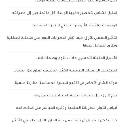
دليل شامل لاختيار أفضل مستلزمات حقيبة الولادة
الدليل الشامل لتحضير حقيبة الولادة: كل ما تحتاجين إلى معرفته
الوصفات المثبتة بالألوفيرا لتفتيح البشرة الحساسة
التأثير النفسي للأرق: كيف تؤثر اضطرابات النوم على صحتك العقلية
وطرق التعامل معها
الأسرار المثبتة لتحسين عادات النوم وصحة القلب
استكشفِ الوصفات العشبية المثلى لتخفيف القلق لدى النساء
فوائد الشاي الأخضر في تفتيح البشرة الحساسة: مقاربة علمية
نوم هانئ خلال الرحلات الجوية: استراتيجيات موثوقة
قياس التوتر: الطريقة العلمية وتأثيره المباشر على ضغط الدم
كيف يمكن للعسل أن يخفف من حدة القلق: الحل الطبيعي الأمثل