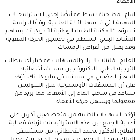
الأمعاء.
اتباع نمط حياة نشط هو أيضًا إحدى الاستراتيجيات
المهمة التي تدعمها الأدلة العلمية. وفقًا لدراسة
نشرتها “المكتبة الطبية الوطنية الأمريكية”، يساهم
النشاط البدني المنتظم في تحسين الحركة المعوية
وقد يقلل من أعراض الإمساك.
العلاج بمُليّنات البراز والمسهّلات هو خيار آخر يتطلب
التوجيه الطبي. الدكتورة جين سميث، أخصائية
الجهاز الهضمي في مستشفى مايو كلينك، تؤكد
على أن المسهّلات الأوسمولية مثل اللبتوليس
تساعد في سحب الماء إلى الأمعاء، مما يزيد من
مفعولها ويسهل حركة الأمعاء.
تؤكد الشهادات الطبية من متخصصين آخرين على
أهمية الجمع بين هذه الاستراتيجيات لزيادة فعالية
العلاج. الدكتور محمد القحطاني، من مستشفى
الملك فيصل التخصصي، ينصح بالدمج بين تعديل