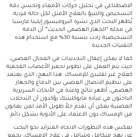
الاصطناعي في تحليل حركات الأمعاء وتحسن دقة
التشخيص والتنبؤ بالعلاج الأمثل لكل حالة فردية.
يُظهر البحث الذي نشره البروفيسور إيلينا غارسيا
في مجلة “الجهاز الهضمي الحديث” أن الدقة
التشخيصية زادت بنسبة 30% مع استخدام هذه
التقنيات الجديدة.
كما لا يمكن إغفال التجديدات في المجال العصبي،
حيث يتم العمل على تطوير تحفيز الأعصاب القحفية
كعلاج غير تقليدي للإمساك. هذا النهج، الذي يعتمد
على تنظيم الاتصال العصبي بين الدماغ والجهاز
الهضمي، أظهر نتائج واعدة في الأبحاث السريرية.
الباحثون في عيادة مايوكلينيك يؤكدون أن التدخلات
العصبية يمكن أن تقدم حلاً طويل الأمد لمن يعانون
من الإمساك دون الاعتماد على الأدوية بشكل دائم.
تعكس هذه التطورات الاتجاه المتزايد نحو البحث
عن نهج متكامل وشامل في علاج الإمساك، يجمع