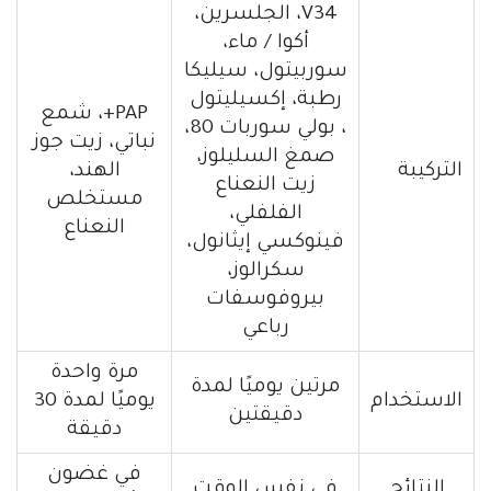
V34، الجلسرين،
أكوا / ماء،
سوربيتول، سيليكا
رطبة، إكسيليتول
PAP+، شمع
، بولي سوربات 80،
نباتي، زيت جوز
صمغ السليلوز،
التركيبة
الهند،
زيت النعناع
مستخلص
الفلفلي،
النعناع
فينوكسي إيثانول،
سكرالوز،
بيروفوسفات
رباعي
مرة واحدة
مرتين يوميًا لمدة
الاستخدام
يوميًا لمدة 30
دقيقتين
دقيقة
في غضون
النتائج
في نفس الوقت