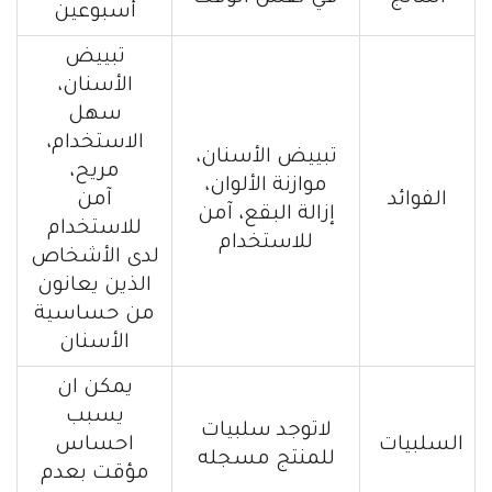
أسبوعين
تبييض
الأسنان،
سهل
الاستخدام،
تبييض الأسنان،
مريح،
موازنة الألوان،
الفوائد
آمن
إزالة البقع، آمن
للاستخدام
للاستخدام
لدى الأشخاص
الذين يعانون
من حساسية
الأسنان
يمكن ان
يسبب
لاتوجد سلبيات
السلبيات
احساس
للمنتج مسجله
مؤقت بعدم