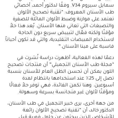
سمايل سيروم V34. وفقًا لدكتور أحمد، أخصائي
طب الأسنان المعروف: “تقنية تصحيح الألوان
تعتمد على موازنة وضبط الألوان المائلة للصفرة
والتصبغات التي تعاني منها الأسنان. يُعد هذا حلاً
مؤقتًا ولكنه فعّال لتبييض سريع دون الحاجة
لاستخدام المبيضات التقليدية، والتي قد تكون أحياناً
قاسية على مينا الأسنان.”
دعمًا لهذه الفعالية، أظهرت دراسة نُشرت في
“مجلة طب الأسنان التجميلي” أن منتجات تصحيح
اللون يمكن أن تحسن الظل العام للأسنان بنسبة
تصل إلى 25٪ عند استخدامها بانتظام لمدة
أسبوعين. وهنا تكمن الفائدة، فهي توفر حلاً فعالًا
ومؤقتًا لألوان غير متجانسة بسرعة وسهولة.
من جهة أخرى، يرى خبير التجميل في طب الأسنان،
الدكتور خالد، أن “تقنية تصحيح الألوان رائعة
للأشخاص الذين يبحثون عن حلول فورية قبل