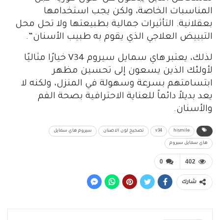
المناسبات الخاصة، ولكن يجب استخدامها
بعقلانية. التأثيرات جمالية بطبيعتها ولا تحل محل
التبييض العلاجي الذي يقوم به طبيب الأسنان”.
لذلك، يعتبر هاي سمايل سيروم V34 خيارًا مثاليًا
لأولئك الذين يسعون إلى تحسين مظهر
ابتسامتهم بسرعة وسهولة في المنزل، ولكنه لا
يعد بديلاً دائماً للعناية الاحترافية بصحة الفم
والأسنان.
hismile
v34
تصحيح لون الاصنان
سيروم هاي سمايل
هاي سمايل سيروم
0
402
شارك