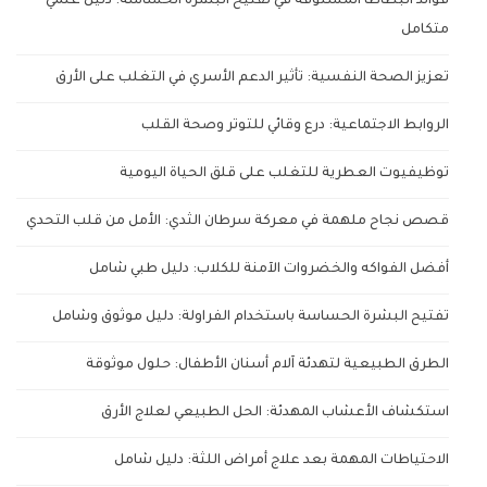
فوائد البطاطا المسلوقة في تفتيح البشرة الحساسة: دليل علمي
متكامل
تعزيز الصحة النفسية: تأثير الدعم الأسري في التغلب على الأرق
الروابط الاجتماعية: درع وقائي للتوتر وصحة القلب
توظيفيوت العطرية للتغلب على قلق الحياة اليومية
قصص نجاح ملهمة في معركة سرطان الثدي: الأمل من قلب التحدي
أفضل الفواكه والخضروات الآمنة للكلاب: دليل طبي شامل
تفتيح البشرة الحساسة باستخدام الفراولة: دليل موثوق وشامل
الطرق الطبيعية لتهدئة آلام أسنان الأطفال: حلول موثوقة
استكشاف الأعشاب المهدئة: الحل الطبيعي لعلاج الأرق
الاحتياطات المهمة بعد علاج أمراض اللثة: دليل شامل