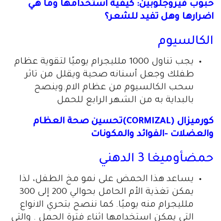
حبوب فيروجلوبين: كيفية استخدامها وما هي
اضرارها وهل تفيد للشعر؟
الكالسيوم
يجب تناول 1000 ملليجرام يوميًا لتقوية عظام
طفلك وجعل أسنانه صحية ويقلل من تاثر
سحب الكالسيوم من عظام الام.وينصح
بالبداية به من الشهر الرابع للحمل
كورميزال (CORMIZAL)تحسين صحة العظام
والعضلات -الفوائد والمكونات
حمض
أوميغا 3
الدهني
يساعد هذا الحمض على نمو مخ الطفل، لذا
يمكن تغذية الأم الحامل بحوالي 200 إلى 300
ملليجرام منه يوميًا. كما ننصح بتحري الانواع
التي يمكن استخدامها اثناء فترة الحمل . والتي