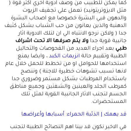
كما يمكن للطبيب من وصف ادوية اخري اكثر قوة (
مثل الايزوتريتونيد) تعمل علي تجفيف الزيوت
والدهون فيي البشرة خصوصا مع اصحاب البشرة
الدهنية والذين يعانون من حب الشباب بشكل كثيف
جدا ( ولاكن نرجو الانتباه الي ان لتلك الادوية اثار
جانبية قوية جدا
ولا يتم صرفها الا تحت اشراف
طبي
بعد اجراء العديد من الفحوصات والتحاليل
الطبية وتقييم حالة
انزيمات الكبد
، وايضا يمنع
استخدامها للحوامل او من تخطط للحمل خلال عام
لانها تسبب تشوهات خطيرة للاجنة ) وننصح
باستخدام المرطبات بشكل مستمر وضروري جدا
كمرطب الجلد والعينين والشفتين وجميع مناطق
الجسم لتجنب الاثار الجانبية القوية لمثل تلك
المستحضرات.
قد يهمك | الذئبة الحمراء: أسبابها وأعراضها
في الاخير نكون قد بينا اهم النصائح الطبية لتجنب