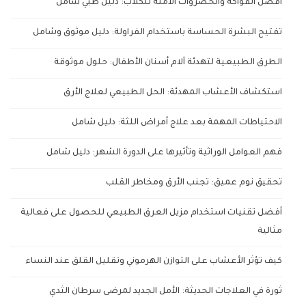
أفضل الفواكه والخضروات الآمنة للكلاب: دليل طبي شامل
تفتيح البشرة الحساسة باستخدام الفراولة: دليل موثوق وشامل
الطرق الطبيعية لتهدئة آلام أسنان الأطفال: حلول موثوقة
استكشاف الأعشاب المهدئة: الحل الطبيعي لعلاج الأرق
الاحتياطات المهمة بعد علاج أمراض اللثة: دليل شامل
فهم العوامل الوراثية وتأثيرها على الدورة الشهر: دليل شامل
تحقيق نوم عميق: تجنب الأرق ومخاطر القلب
أفضل تقنيات استخدام مزيل العرق الطبيعي للحصول على فعالية
مثالية
كيف تؤثر الأعشاب على التوازن الهرموني وتقليل القلق عند النساء
ثورة في العلاجات الحديثة: الأمل الجديد لمرضى سرطان الثدي