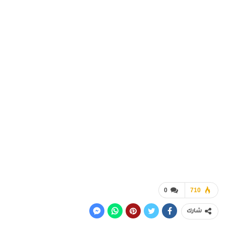
0
710
شارك