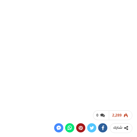
0
2,289
شارك