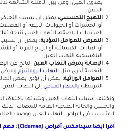
بعدوى العين، ومن بين الأمثلة الشائعة لذلك
الجفن.
التهيج التحسسي:
يمكن أن يسبب التعرض لم
أو الحشرات أو الحيوانات الأليفة أو الفضلات أ
العدسات اللاصقة، التهاب العين نتيجة ت
التعرض للعوامل المؤذية:
يمكن أن يسبب ا
أو الغازات الكيميائية أو الرياح القوية أو ال
البنفسجية التهاب العين.
الإصابة بمرض التهاب العين
الناتج عن الإ
التهابية أخرى مثل
التهاب الروماتيزم
ومرض
العوامل الوراثية:
يمكن أن تؤدي بعض الحالات
المرتبطة
بالجهاز المناعي
إلى التهاب العين.
وتختلف أسباب التهاب العين وشدتها باختلاف الف
والجنس والحالة الصحية العامة للمصاب، لذلك 
المتسبب في اعراض التهاب العين ووصف العلاج
اقرا ايضا:سيدامكس أقراص (Cidamex): فهم استخداماته المتعددة وآثاره الجانبية”