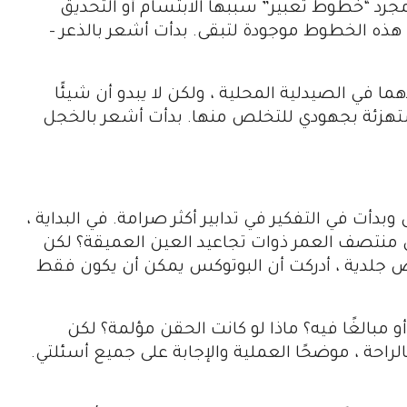
جرد “خطوط تعبير” سببها الابتسام أو التحديق
أن هذه الخطوط موجودة لتبقى. بدأت أشعر بالذعر –
في الصيدلية المحلية ، ولكن لا يبدو أن شيئًا
ستهزئة بجهودي للتخلص منها. بدأت أشعر بالخجل
دأت في التفكير في تدابير أكثر صرامة. في البداية ،
 منتصف العمر ذوات تجاعيد العين العميقة؟ لكن
ض جلدية ، أدركت أن البوتوكس يمكن أن يكون فقط
و مبالغًا فيه؟ ماذا لو كانت الحقن مؤلمة؟ لكن
احة ، موضحًا العملية والإجابة على جميع أسئلتي.