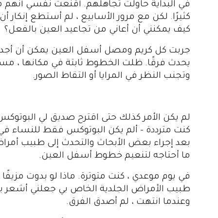
في البداية حاولت تجاهلهم. أقنعت نفسي أنهم م
كثيرًا. لكن مع مرور الأسابيع ، لم أستطع إنكار 
كيف يمكنني أن أعاني من تجاعيد العين بالفعل؟
جربت كل كريم ومصل أسفل العين يمكن أن أجدهما 
يحدث فرقًا. ظلت الخطوط ثابتة في مكانها ، م
وتجنب النظر في المرايا أو التقاط الصور.
لم يكن الأمر كذلك حتى اقترح صديق لي البوتوكس وب
كنت مترددة – ألم يكن البوتوكس فقط للنساء في
بعد إجراء بعض الأبحاث والتحدث إلى طبيب أمرا
ما أحتاجه لتنعيم خطوط أسفل العين.
في يوم موعدي ، كنت متوترة. ماذا لو بدوت مزيفًا أ
طبيب الأمراض الجلدية الخاص بي جعلني أشعر بالر
وعندما انتهت ، لم أصدق الفرق.