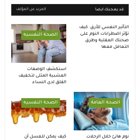
قد يعجبك ايضا
المزيد عن المؤلف
التأثير النفسي للأرق: كيف
تؤثر اضطرابات النوم على
الصحة النفسيه
صحتك العقلية وطرق
التعامل معها
استكشفِ الوصفات
العشبية المثلى لتخفيف
القلق لدى النساء
الصحة العامة
الصحة النفسيه
نوم هانئ خلال الرحلات
كيف يمكن للعسل أن