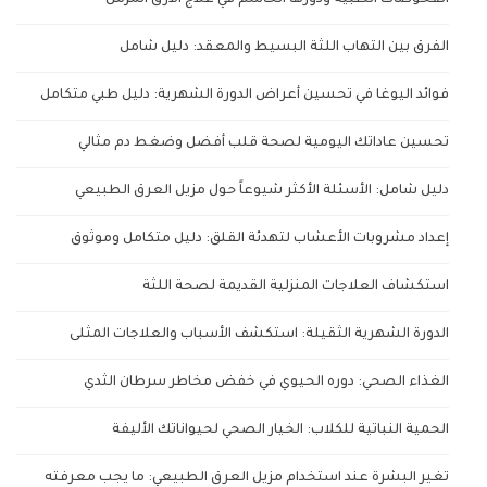
الفحوصات الطبية ودورها الحاسم في علاج الأرق المزمن
الفرق بين التهاب اللثة البسيط والمعقد: دليل شامل
فوائد اليوغا في تحسين أعراض الدورة الشهرية: دليل طبي متكامل
تحسين عاداتك اليومية لصحة قلب أفضل وضغط دم مثالي
دليل شامل: الأسئلة الأكثر شيوعاً حول مزيل العرق الطبيعي
إعداد مشروبات الأعشاب لتهدئة القلق: دليل متكامل وموثوق
استكشاف العلاجات المنزلية القديمة لصحة اللثة
الدورة الشهرية الثقيلة: استكشف الأسباب والعلاجات المثلى
الغذاء الصحي: دوره الحيوي في خفض مخاطر سرطان الثدي
الحمية النباتية للكلاب: الخيار الصحي لحيواناتك الأليفة
تغير البشرة عند استخدام مزيل العرق الطبيعي: ما يجب معرفته