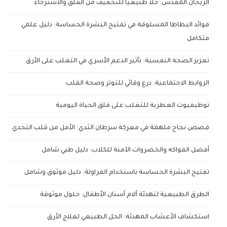
الريحان المقدس: حلاً طبيعياً للتخفيف من القلق والاسترخاء
فوائد البطاطا المسلوقة في تفتيح البشرة الحساسة: دليل علمي
متكامل
تعزيز الصحة النفسية: تأثير الدعم الأسري في التغلب على الأرق
الروابط الاجتماعية: درع وقائي للتوتر وصحة القلب
توظيفيوت العطرية للتغلب على قلق الحياة اليومية
قصص نجاح ملهمة في معركة سرطان الثدي: الأمل من قلب التحدي
أفضل الفواكه والخضروات الآمنة للكلاب: دليل طبي شامل
تفتيح البشرة الحساسة باستخدام الفراولة: دليل موثوق وشامل
الطرق الطبيعية لتهدئة آلام أسنان الأطفال: حلول موثوقة
استكشاف الأعشاب المهدئة: الحل الطبيعي لعلاج الأرق