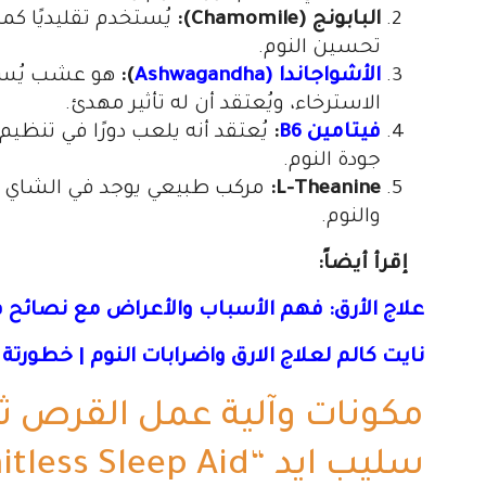
البابونج (Chamomile):
يُستخدم تقليديًا ك
تحسين النوم.
الأشواجاندا (Ashwagandha
):
هو عشب يُستخد
الاسترخاء، ويُعتقد أن له تأثير مهدئ.
فيتامين B6
:
يُعتقد أنه يلعب دورًا في تنظي
جودة النوم.
L-Theanine:
مركب طبيعي يوجد في الشاي ال
والنوم.
إقرأ أيضاً:
علاج الأرق: فهم الأسباب والأعراض مع نصائح ف
نايت كالم لعلاج الارق واضرابات النوم | خطورت
مكونات وآلية عمل القرص ث
سليب ايد “Limitless Sleep Aid”