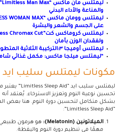
لي
والمناعة والأداء البدني
على الجسم والشعر والبشرة
ولفقدان الوزن بأمان
ليمتلس أوميجا ٣:التركيبة الثلاثية المتطورة لدعم شامل لصحة القلب والعقل والمفاصل
“ليمتلس ميلجا ماكس: مكمل غذائي شامل 
مكونات ليمتلس سليب ايد “Limitless Sleep Aid
ليمتلس سليب اي
تحسين نوعية النوم وتعزيز الاسترخاء. يُعتقد أنه
بشكل متكامل لتحسين دورة النوم. هنا بعض الم
“Limitless Sleep Aid”:
الميلاتونين (Melatonin):
هو هرمون طبيعي يُ
مهمًا في تنظيم دورة النوم واليقظة.