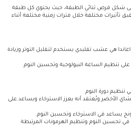
يد “Limitless Sleep Aid” يأتي على شكل قرص ثنائي الطبقة، حيث يحتوي كل طبقة
 تأثيرات مختلفة خلال فترات زمنية مختلفة أثناء
دا بتركيز 85 ملغ: الأشواغاندا هي عشب تقليدي يستخدم لتقليل التوتر وزيادة
 طبيعيًا في الشاي الأخضر ويُعتقد أنه يعزز الاسترخاء ويساعد على
ُعتقد أنه يساعد في تحسين النوم وتنظيم الهرمونات المرتبطة