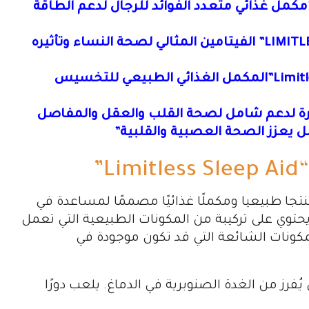
متلس مان ماكس “Limitless Man Max”مكمل غذائي متعدد الفوائد للرجال لدعم الطاقة
ليمتلس وومان ماكس “LIMITLESS WOMAN MAX” الفيتامين المثالي لصحة النساء وتأثيره
ليمتلس كروماكس كت”Limitless Chromax Cut”المكمل الغذائي الطبيعي للتخسيس
يعزز الصحة العصبية والقلبية”
”
د “Limitless Sleep Aid” يعتبر منتجا طبيعيا ومكملًا غذائيًا مصممًا لمساعدة في
 يحتوي على تركيبة من المكونات الطبيعية التي تعمل
كونات الشائعة التي قد تكون موجودة في
فرز من الغدة الصنوبرية في الدماغ. يلعب دورًا