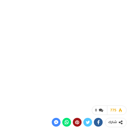
0
775
شارك